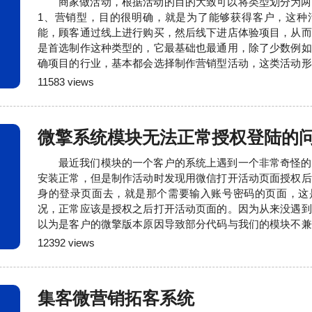
商家做活动，根据活动的目的大致可以将类型划分为两
1、营销型，目的很明确，就是为了能够获得客户，这种
能，顾客通过线上进行购买，然后线下进店体验项目，从而
是首选制作这种类型的，它最基础也最通用，除了少数例如
确项目的行业，基本都会选择制作营销型活动，这类活动形
杀、分销、拼团、砍价等等。2、宣传型，对于部分行业，
11583 views
目或者无法具体确定价格的，会采用纯宣传类型的活动，
能，只是通过不同形式让内容进行更大范围的传播，以增加
微擎系统模块无法正常授权登陆的
最近我们模块的一个客户的系统上遇到一个非常奇怪的
安装正常，但是制作活动时发现用微信打开活动页面授权后
身的登录页面去，就是那个需要输入账号密码的页面，这
况，正常应该是授权之后打开活动页面的。因为从来没遇到
以为是客户的微擎版本原因导致部分代码与我们的模块不兼
的模块代码，经过反复测试和仔细查看，最终也没能发现我
12392 views
重要的是同样的代码在别的站点都是好好的。我陷入了很久
我开始从源头入手，此时我已经意识到大概率是数据库的原
集客微营销拓客系统