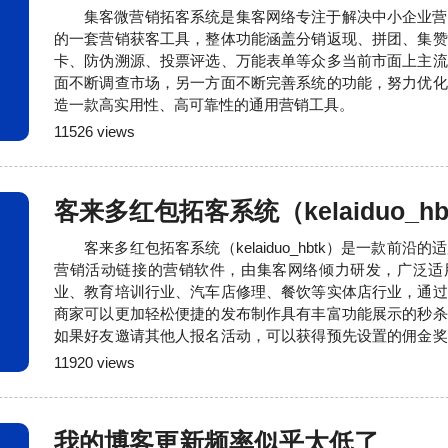
集客微营销拓客系统是集客网络专注于解决中小企业营
的一套营销获客工具，整体功能涵盖分销返现、拼团、集赞
卡、防伪溯源、投票评选、万能表单等众多当前市面上主流
面不断调查市场，另一方面不断完善系统的功能，努力优化
造一款高实用性、高可靠性的通用营销工具。
11526 views
客来多红包拓客系统（kelaiduo_hb
客来多红包拓客系统（kelaiduo_hbtk）是一款前
营销活动链接的营销软件，由集客网络倾力研发，广泛适
业、教育培训行业、汽车店修理、餐饮等实体店行业，通过
商家可以更加轻松便捷的发布制作具有丰富功能展示的秒杀
如果好友邀请其他人报名活动，可以获得预先设置的佣金奖
大量的用户积极帮忙转发宣传，从而可以在短时间内让您的
11920 views
的趋势。大量的成功案例和合作方案请联系我们的客户经理：15
同号）也可以直接访问我们的官方网站获取
我的博客更新频率似乎太低了