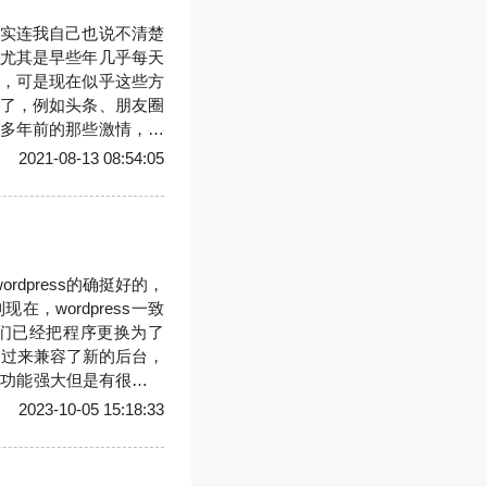
实连我自己也说不清楚
尤其是早些年几乎每天
，可是现在似乎这些方
了，例如头条、朋友圈
多年前的那些激情，好
原来越多，很难再静下
2021-08-13 08:54:05
rdpress的确挺好的，
，wordpress一致
们已经把程序更换为了
迁移过来兼容了新的后台，
ess功能强大但是有很多语
香的，对于小博客来说非常
2023-10-05 15:18:33