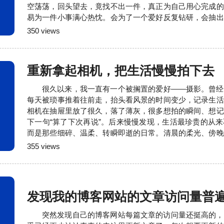
空荡荡，回头望去，竟找不出一件，真正为自己用心完成的
易为一件小事满心热忱。会为了一个爱好反复钻研，会抽出
心沉淀自己，享受独处时光里的专注与欢喜。可不知从什么
350 views
热爱慢慢消失了。做什么都变得浮躁又仓促。想坚持一件热
断；想静下心沉淀自己，目光却总被外界的喧嚣裹挟。凡事
重新拿起相机，把生活慢慢拍下去
很久以来，我一直有一个被搁置的爱好——摄影。曾经
每天被琐事推着往前走，抬头看风景的时间变少，记录生活
相机在抽屉里放了很久，落了薄灰，很多想拍的瞬间、想记
下一句“算了下次再说”。后来慢慢发现，生活最珍贵的从
而是那些细碎、温柔、转瞬即逝的日常。清晨的柔光、傍晚
街头的烟火，还有身边人不经意的笑容。这些碎片不会自己
355 views
真的悄悄溜走了。所以我决定，重新开始学摄影。不是为了
也不是为了跟风打卡、刻意出圈，只是想找回一种认真生活
发现我的博客网站的文章访问量普
突然发现自己的博客网站每篇文章的访问量还挺高的，