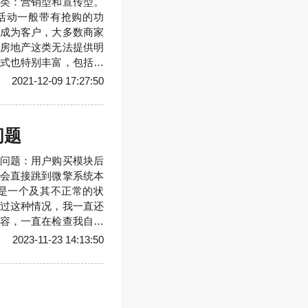
类：营销型和宣传型。
活动一般带有抢购的功
成为客户，大多数商家
房地产这类无法提供明
式也特别丰富，包括秒
无法提供具体的服务项
2021-12-09 17:27:50
这类活动不提供抢购功
知名度或是对
问题
问题：用户购买模块后
会直接跳到微擎系统本
是一个及其不正常的状
过这种情况，我一直还
容，一直在检查我自己
的代码哪里有问题，最
2023-11-23 14:13:50
的沉思，经过一番折腾
因了，就打