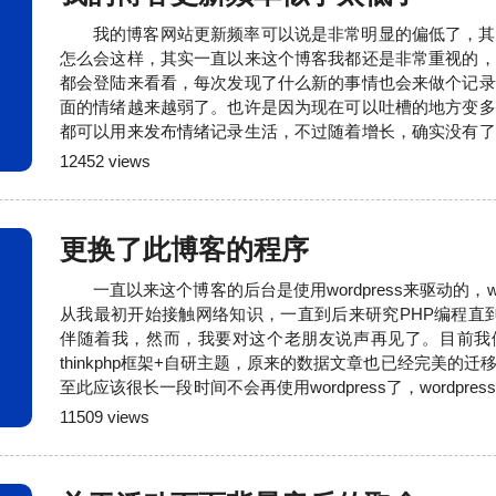
我的博客网站更新频率可以说是非常明显的偏低了，其
怎么会这样，其实一直以来这个博客我都还是非常重视的，
都会登陆来看看，每次发现了什么新的事情也会来做个记录
面的情绪越来越弱了。也许是因为现在可以吐槽的地方变多
都可以用来发布情绪记录生活，不过随着增长，确实没有了
多事情也没有心思专门去记录了。现在真正要做的事情变得
12452 views
心来折腾这些无关紧要的东西。不过我还是会继续维护的。
更换了此博客的程序
一直以来这个博客的后台是使用wordpress来驱动的，wo
从我最初开始接触网络知识，一直到后来研究PHP编程直到现在
伴随着我，然而，我要对这个老朋友说声再见了。目前我
thinkphp框架+自研主题，原来的数据文章也已经完美的
至此应该很长一段时间不会再使用wordpress了，wordpr
法难以理解，自从使用了thinkphp发现这个框架还是很
11509 views
方便，对于开发效率也有很大的提升。