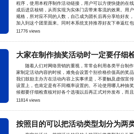
程序，使用本程序制作活动链接，用户可以方便快捷的在线
成后进店核销，从而实现为实体门店带来客流的效果。用户
规格，所对应不同的人数，自己成为团长后再分享给好友，
加入到这个团里面来。同时本系统支持推荐好友下单返红包
户进行自主的转发和宣传。具体介绍及演示请添加微信咨询：15
11776 views
息也可以访问我们的官方网站获取：uu.wxhbtk.com
大家在制作抽奖活动时一定要仔细
随着人们对网络营销的重视，常常会利用各类平台制作
家制定活动内容的时候，难免会设置个别价格价值高的奖品
我们鼓励主办方在活动内容上实事求是，不要触及虚假宣传
设置上，也肯定是有不同概率设置的。不论使用哪儿种抽奖
候都要仔细检查核对好各个选项以后再正式对外发布，而且
关注活动的动态，尤其是奖品方面的各项数据要真实准确，
11814 views
之外，要准备足够多的余量，比方说某个奖品，系统设置的
的时候可以准备55个，一般来说，考虑到活动火爆之后，会
按照目的可以把活动类型划分为两