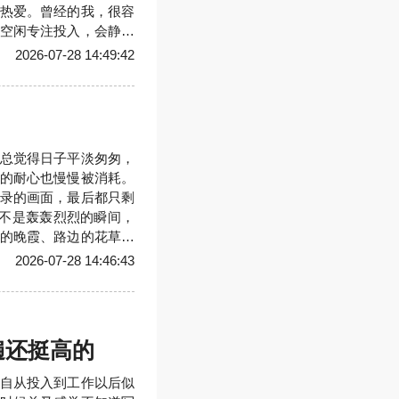
热爱。曾经的我，很容
空闲专注投入，会静下
时候开始，这份纯粹的
2026-07-28 14:49:42
爱，总被拖延和犹豫打
都浅尝辄
总觉得日子平淡匆匆，
的耐心也慢慢被消耗。
录的画面，最后都只剩
来不是轰轰烈烈的瞬间，
的晚霞、路边的花草、
留存，如果不记录，就
2026-07-28 14:46:43
拍出多么惊艳的大片，
的状态
遍还挺高的
自从投入到工作以后似