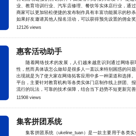
业、教育培训行业、汽车店修理、餐饮等实体店行业，通过
商家可以更加轻松便捷的发布制作具有丰富功能展示的秒杀
如果好友邀请其他人报名活动，可以获得预先设置的佣金奖
大量的用户积极帮忙转发宣传，从而可以在短时间内让您的
12126 views
的趋势。大量的成功案例和合作方案请联系我们的客户经理：15
同号）也可以直接访问我们的官方网站获取
惠客活动助手
随着网络技术的发展，人们越来越意识到通过网络获
性，然而具体该怎么做却是很多人一直以来特别困惑的问题
出现就是为了使大家在网络拓客应用中多一种渠道和选择。
平台，主要针对教育机构等各类实体门店制作线上拼团、报
流行的玩法，可靠的技术保障，结合当下趋势不短更新完善
好的线上拓客活动体验。如果你正在考虑如何开展制作线上
11908 views
与我们联系，我们将提供与您行业相关的案例供
15572352805（微信同号）
集客拼团系统
集客拼团系统（ukeline_tuan）是一款主要用于各