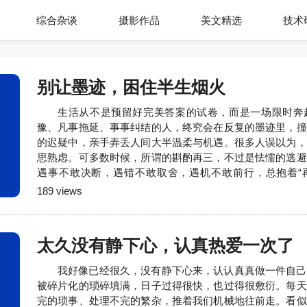
综合杂谈
摄影作品
美文精选
技术
别让墨迹，困住半生烟火
生活从不是预留好完美答案的试卷，而是一场限时奔
豫、凡事拖延、事事纠结的人，终究会在反复的墨迹里，撞
的迟疑中，亲手弄丢人间大半温柔与机遇。很多人误以为，
思熟虑。可多数时候，所谓的斟酌再三，不过是怯懦的逃避
遇事不敢决断，遇错不敢取舍，遇机不敢前行，总抱着“
善”的心态，殊不知时光不等人，世事不留白，生活最不纵
189 views
疑。日常的方寸烟火里，墨迹的人生早已处处碰壁。清晨纠
豫间，晨光已然掠过窗台，整日的计划仓促打乱；遇事纠结
太久没有静下心，认真热爱一次了
我好像已经很久，没有静下心来，认认真真做一件自己
被碎片化的琐碎填满，日子过得很快，也过得很敷衍。每天
完的琐事、处理不完的繁杂，推着我们机械地往前走。看似