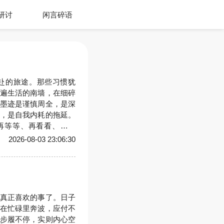
研讨
闲言碎语
赴的旅途。那些习惯犹
遍生活的南墙，在细碎
墨迹是谨慎周全，是深
，是自我内耗的拖延。
再等等、再看看、再完
容的，就是无休止的迟
2026-08-03 23:06:30
结要不要早起，辗转犹
利弊得失，反
真正喜欢的事了。日子
在忙碌里奔波，应付不
步履不停，实则内心空