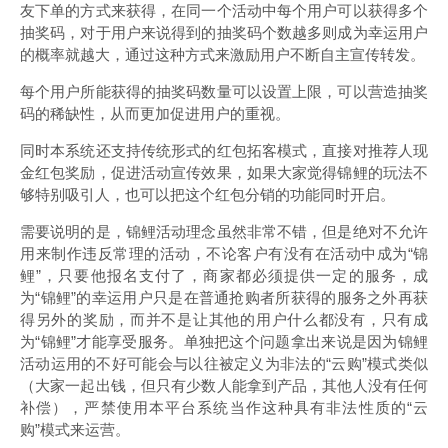
友下单的方式来获得，在同一个活动中每个用户可以获得多个
抽奖码，对于用户来说得到的抽奖码个数越多则成为幸运用户
的概率就越大，通过这种方式来激励用户不断自主宣传转发。
每个用户所能获得的抽奖码数量可以设置上限，可以营造抽奖
码的稀缺性，从而更加促进用户的重视。
同时本系统还支持传统形式的红包拓客模式，直接对推荐人现
金红包奖励，促进活动宣传效果，如果大家觉得锦鲤的玩法不
够特别吸引人，也可以把这个红包分销的功能同时开启。
需要说明的是，锦鲤活动理念虽然非常不错，但是绝对不允许
用来制作违反常理的活动，不论客户有没有在活动中成为“锦
鲤”，只要他报名支付了，商家都必须提供一定的服务，成
为“锦鲤”的幸运用户只是在普通抢购者所获得的服务之外再获
得另外的奖励，而并不是让其他的用户什么都没有，只有成
为“锦鲤”才能享受服务。单独把这个问题拿出来说是因为锦鲤
活动运用的不好可能会与以往被定义为非法的“云购”模式类似
（大家一起出钱，但只有少数人能拿到产品，其他人没有任何
补偿），严禁使用本平台系统当作这种具有非法性质的“云
购”模式来运营。