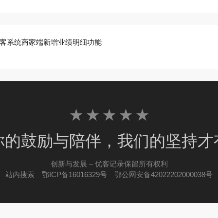
客系统商家端新增业绩明细功能
★ ★ ★ ★ ★
你的鼓励与陪伴，我们的坚持才
创新与发展 – 优客记录保留所有权利
站内搜索
鄂ICP备16016329号
鄂公网安备42022202000038号