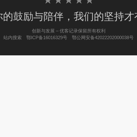
★ ★ ★ ★ ★
你的鼓励与陪伴，我们的坚持才
创新与发展 – 优客记录保留所有权利
站内搜索
鄂ICP备16016329号
鄂公网安备42022202000038号