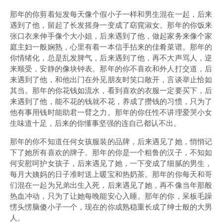
那年的你剪着短发每天像个假小子一样和男生混在一起，后来
遇到了他，留起了长发摇身一变成了窈窕淑女。那年的你饭来
张口衣来伸手像个大小姐，后来遇到了他，做起家务来像个家
庭主妇一般娴熟，心里有着一本信手拈来的佳肴菜谱。那年的
你情绪化，总是乱发脾气，后来遇到了他，再不大声骂人，逆
来顺受，安静的像块钟表。那年的你不喜欢和外人打交道，后
来遇到了他，和他出门在外见朋友时笑口敞开，言谈举止恰如
其当。那年的你花钱如流水，看到喜欢的衣服一定要买下，后
来遇到了他，能不花的钱就不花，养成了攒钱的习惯，只为了
他有事用钱时能助君一臂之力。那年的你任性不讲理爱哭小女
生味道十足，后来的你懂事坚强的连自己都认不出。
那年的你不知道任何女孩服装的品牌，后来遇见了她，悄悄记
下了她所有喜欢的牌子。那年的你是一个粗鲁的汉子，不知如
何安慰呵护女孩子，后来遇见了她，一下变成了细腻的男生，
每月大姨妈的日子准时送上暖宝和热奶茶。那年的你每天和哥
们混在一起为兄弟出生入死，后来遇见了她，再不像当年那般
热血冲动，只为了让她每晚能安心入睡。那年的你，呆板毛躁
愣头愣脑傻小子一个，现在的你成熟稳重长成了绅士般的大男
人。