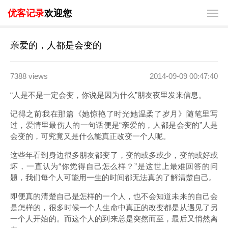
优客记录
欢迎您
亲爱的，人都是会变的
7388 views
2014-09-09 00:47:40
“人是不是一定会变，你说是因为什么”朋友夜里发来信息。
记得之前我在那篇《她惊艳了时光她温柔了岁月》随笔里写
过，爱情里最伤人的一句话便是“亲爱的，人都是会变的”人是
会变的，可究竟又是什么能真正改变一个人呢。
这些年看到身边很多朋友都变了，变的或多或少，变的或好或
坏，一直认为“你觉得自己怎么样？”是这世上最难回答的问
题，我们每个人可能用一生的时间都无法真的了解清楚自己。
即便真的清楚自己是怎样的一个人，也不会知道未来的自己会
是怎样的，很多时候一个人生命中真正的改变都是从遇见了另
一个人开始的。而这个人的到来总是突然而至，最后又悄然离