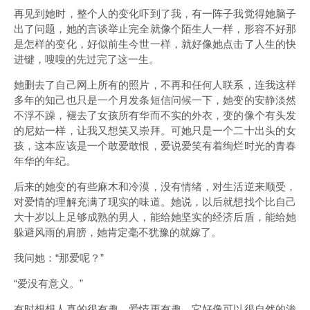
再见到她时，整个人的变化吓到了我，有一阵子我觉得她脑子
出了问题，她的言谈举止完全就像个陌生人一样，形容不好那
是怎样的变化，好似前生今世一样，就好像她点击了人生的快
进键，嗖嗖的先过完了这一生。
她删去了自己网上所有的照片，不再和任何人联系，连我这样
多年的知己也只是一个月发条短信问候一下，她变的安静淡然
不浮不躁，褪去了女孩所有华而不实的外衣，变的像个有头发
的尼姑一样，让我又想笑又崇拜。可她只是一个二十出头的女
孩，这本应该是一个敢爱敢恨，爱说爱笑有着绚烂时光的青春
年华的年纪。
后来的她变的有些麻木和冷漠，没有情绪，对生活逆来顺受，
对爱情的理解充满了现实的味道。她说，以后就想找个比自己
大十岁以上足够成熟的男人，能给她坚实的经济后盾，能给她
躲避风雨的肩膀，她肯定毫不犹豫的就嫁了。
我问她：“那爱呢？”
“爱没有意义。”
有时想想人真的很有趣，爱情更有趣，它好像可以很自然的渗