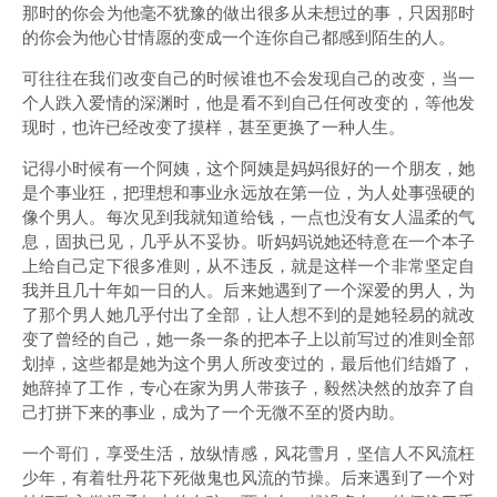
那时的你会为他毫不犹豫的做出很多从未想过的事，只因那时
的你会为他心甘情愿的变成一个连你自己都感到陌生的人。
可往往在我们改变自己的时候谁也不会发现自己的改变，当一
个人跌入爱情的深渊时，他是看不到自己任何改变的，等他发
现时，也许已经改变了摸样，甚至更换了一种人生。
记得小时候有一个阿姨，这个阿姨是妈妈很好的一个朋友，她
是个事业狂，把理想和事业永远放在第一位，为人处事强硬的
像个男人。每次见到我就知道给钱，一点也没有女人温柔的气
息，固执已见，几乎从不妥协。听妈妈说她还特意在一个本子
上给自己定下很多准则，从不违反，就是这样一个非常坚定自
我并且几十年如一日的人。后来她遇到了一个深爱的男人，为
了那个男人她几乎付出了全部，让人想不到的是她轻易的就改
变了曾经的自己，她一条一条的把本子上以前写过的准则全部
划掉，这些都是她为这个男人所改变过的，最后他们结婚了，
她辞掉了工作，专心在家为男人带孩子，毅然决然的放弃了自
己打拼下来的事业，成为了一个无微不至的贤内助。
一个哥们，享受生活，放纵情感，风花雪月，坚信人不风流枉
少年，有着牡丹花下死做鬼也风流的节操。后来遇到了一个对